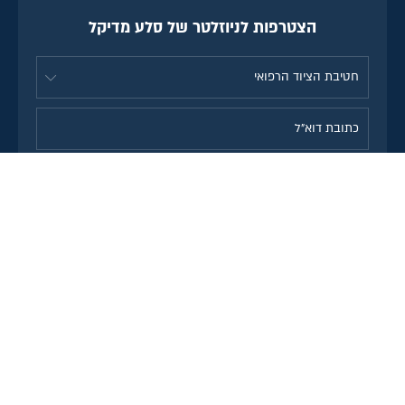
הצטרפות לניוזלטר של סלע מדיקל
אני מסכימ\ה לקבל מידע, חומר
שיווקי, מבצעים והטבות לדוא"ל
מחברת סלע מדיקל. הסרה
מהרשימה תתאפשר בכל עת.
משלוחים לכל הארץ
שירות לקוחות טלפוני
רכישת SSL מאובטחת