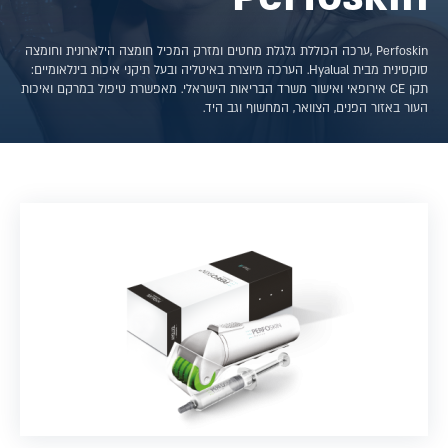
Perfoskin ,ערכה הכוללת גלגלת מחטים ומזרק המכיל חומצה הילארונית וחומצה
סוקסינית מבית Hyalual. הערכה מיוצרת באיטליה ובעל תיקני איכות בינלאומיים:
תקן CE אירופאי ואישור משרד הבריאות הישראלי. מאפשרת טיפול במרקם ואיכות
העור באזור הפנים, הצוואר, המחשוף וגב היד.