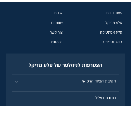
עמוד הבית
אודות
סלע מדיקל
שותפים
סלע אסתטיקה
צור קשר
כושר וספורט
משלוחים
הצטרפות לניוזלטר של סלע מדיקל
אני מסכימ\ה לקבל מידע, חומר
שיווקי, מבצעים והטבות לדוא"ל
מחברת סלע מדיקל. הסרה
מהרשימה תתאפשר בכל עת.