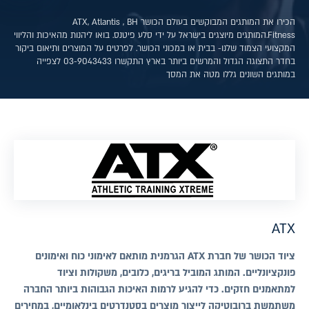
הכירו את המותגים המבוקשים בעולם הכושר ATX, Atlantis , BH
Fitness.המותגים מיוצגים בישראל על ידי סלע פיטנס. בואו ליהנות מהאיכות והליווי
המקצועי הצמוד שלנו- בבית או במכוני הכושר. לפרטים על המוצרים ותיאום ביקור
בחדר התצוגה הגדול והמרשים ביותר בארץ התקשרו 03-9043433 לצפייה
במותגים השונים גללו מטה את המסך
ATX
ציוד הכושר של חברת ATX הגרמנית מותאם לאימוני כוח ואימונים
פונקציונליים. המותג המוביל בריגים, כלובים, משקולות וציוד
למתאמנים חזקים. כדי להגיע לרמות האיכות הגבוהות ביותר החברה
משתמשת ברובוטיקה לייצור מוצרים בסטנדרטים בינלאומיים, במחירים