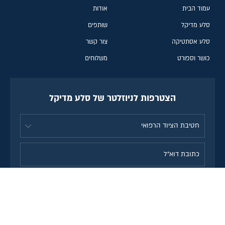
עמוד הבית
אודות
סלע מדיקל
שותפים
סלע אסתטיקה
צור קשר
כושר וספורט
משלוחים
הצטרפות לניוזלטר של סלע מדיקל
אני מסכימ\ה לקבל מידע, חומר
שיווקי, מבצעים והטבות לדוא"ל
מחברת סלע מדיקל. הסרה
מהרשימה תתאפשר בכל עת.