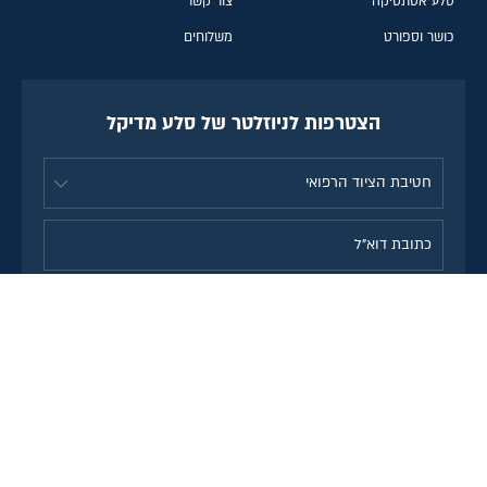
סלע אסתטיקה
צור קשר
כושר וספורט
משלוחים
הצטרפות לניוזלטר של סלע מדיקל
אני מסכימ\ה לקבל מידע, חומר
שיווקי, מבצעים והטבות לדוא"ל
מחברת סלע מדיקל. הסרה
מהרשימה תתאפשר בכל עת.