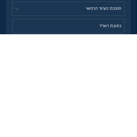
אני מסכימ\ה לקבל מידע, חומר
שיווקי, מבצעים והטבות לדוא"ל
מחברת סלע מדיקל. הסרה
מהרשימה תתאפשר בכל עת.
משלוחים לכל הארץ
שירות לקוחות טלפוני
רכישת SSL מאובטחת