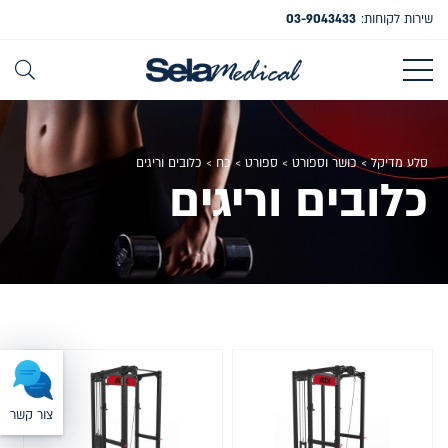
שירות לקוחות:
03-9043433
סלע מדיקל
>
כושר וספורט
>
ספורט
>
כח
>
כלובים וריגים
כלובים וריגים
צור קשר