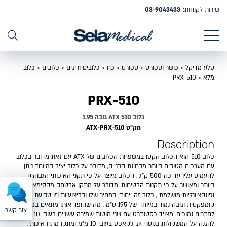
שירות לקוחות:
03-9043433
סלע מדיקל
>
כושר וספורט
>
ספורט
>
כח
>
כלובים וריגים
>
כלובים
>
כלוב
מלא
>
PRX-510
PRX-510
כלוב 510 ATX גובה 1.95
מק"ט ATX-PRX-510
Description
כלוב 510 הוא הכלוב הקטן במשפחת הכלובים של ATX עם זאת מדובר בכלוב
עם הערכים הטובים ביותר מבחינת הבנייה, מדובר על כלוב יציב במיוחד ניתן
להעמיס עליו עד כה 500 ק"ג . הכלוב מיוצר על פי תקני האיכותי הגבוהים
ביותר ומאושר על פי תקנות הבטיחות. מדובר על מתקן אבטחה מקסימאלית
ופונקציונליות מושלמת , כלוב זה ייחודי במחיר שלו ובביצועיות וזו טביעת רגל
קומפקטית וגובה נמוך במיוחד של 195 ס"מ , מה שהופך אותו מתאים במיוחד
צור קשר
לחדרים נמוכים. מצויד כסטנדרט עם שני מוטות שמירה עשויים בעובי 10 מ"מ
להגנה על המשקולות בנוסף זוג ג'קאפס בעובי 10 מ"מ ומתקן מתח איכותי.